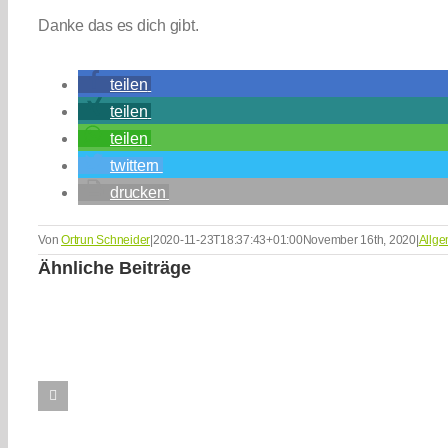
Danke das es dich gibt.
teilen
teilen
teilen
twittern
drucken
Von
Ortrun Schneider
|
2020-11-23T18:37:43+01:00
November 16th, 2020
|
Allge
Ähnliche Beiträge
Das
Spiel
Plötzlich
Ein
der
pflegebedürftig
Läch
aktuellen