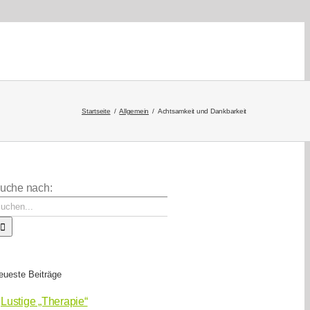
Startseite
Allgemein
Achtsamkeit und Dankbarkeit
uche nach:
eueste Beiträge
Lustige „Therapie“