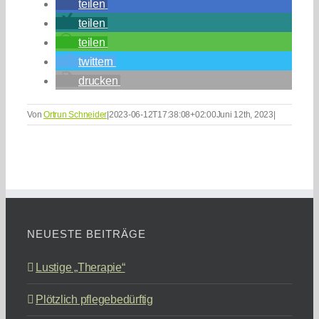
teilen
teilen
teilen
twittern
drucken
Von
Ortrun Schneider
|
2023-06-12T17:38:08+02:00
Juni 12th, 2023
|
NEUESTE BEITRÄGE
Lustige „Therapie“
Plötzlich pflegebedürftig