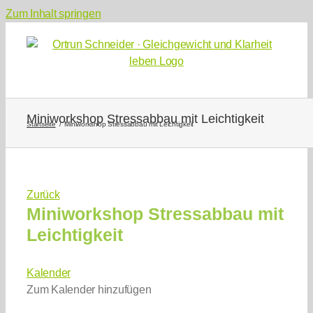
Zum Inhalt springen
Miniworkshop Stressabbau mit Leichtigkeit
Startseite
Miniworkshop Stressabbau mit Leichtigkeit
Zurück
Miniworkshop Stressabbau mit
Leichtigkeit
Kalender
Zum Kalender hinzufügen