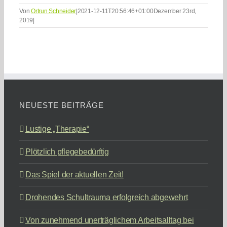
Von
Ortrun Schneider
|
2021-12-11T20:56:46+01:00
Dezember 23rd,
2019
|
NEUESTE BEITRÄGE
Lustige „Therapie“
Plötzlich pflegebedürftig
Das Spiel der aktuellen Zeit!
Drohendes Schultrauma erfolgreich abgewehrt
Von zunehmend unerträglichem Arbeitsalltag bei